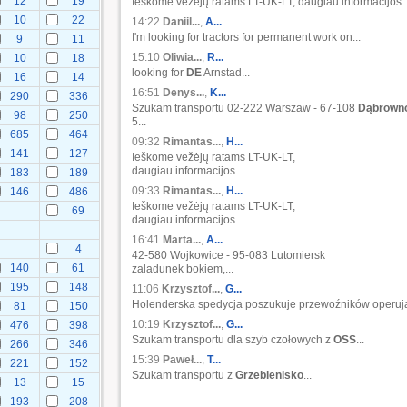
12
19
Ieškome vežėjų ratams LT-UK-LT, daugiau informacijos..
10
22
14:22
Daniil...
,
A...
I'm looking for tractors for permanent work on...
9
11
15:10
Oliwia...
,
R...
10
18
looking for
DE
Arnstad...
16
14
16:51
Denys...
,
K...
290
336
Szukam transportu 02-222 Warszaw - 67-108
Dąbrown
98
250
5...
685
464
09:32
Rimantas...
,
H...
141
127
Ieškome vežėjų ratams LT-UK-LT,
daugiau informacijos...
183
189
09:33
Rimantas...
,
H...
146
486
Ieškome vežėjų ratams LT-UK-LT,
69
daugiau informacijos...
16:41
Marta...
,
A...
4
42-580 Wojkowice - 95-083 Lutomiersk
140
61
zaladunek bokiem,...
195
148
11:06
Krzysztof...
,
G...
Holenderska spedycja poszukuje przewoźników operują
81
150
10:19
Krzysztof...
,
G...
476
398
Szukam transportu dla szyb czołowych z
OSS
...
266
346
15:39
Paweł...
,
T...
221
152
Szukam transportu z
Grzebienisko
...
13
15
193
208