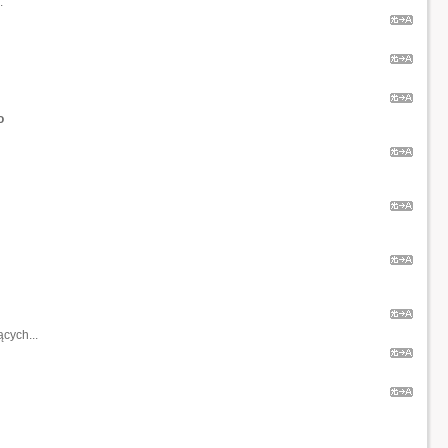
.
o
cych...