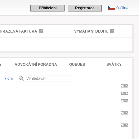
čeština
Přihlášení
Registrace
HRAZENÁ FAKTURA
VYMÁHÁNÍ DLUHU
Y
ADVOKÁTNÍ PORADNA
QUEUES
SVÁTKY
y
7 dní