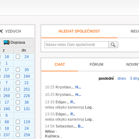
VZDUCH
HLEDAT SPOLEČNOST
NEU
Doprava
z
do
18
24
1
CHAT
FÓRUM
NOVIN
17
30
156
194
poslední
dnes
3 dn
7
21
10:25
Krystian...
,
H...
212
251
10:25
Krystian...
,
H...
269
226
13:33
Edgar...
,
P...
17
36
reikia vilkyko kamennyj
Log
...
160
131
13:33
Edgar...
,
P...
6
reikia vilkyko kamennyj
Log
...
68
119
14:56
Sebastian...
,
B...
18
24
Wilno
-
237
259
Kuźnica
...