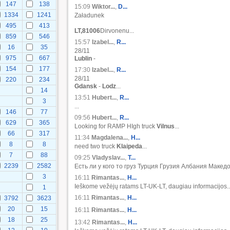
147
138
15:09
Wiktor...
,
D...
1334
1241
Załadunek
495
413
LT,81006
Dirvonenu...
859
546
15:57
Izabel...
,
R...
16
35
28/11
975
667
Lublin
-
154
177
17:30
Izabel...
,
R...
28/11
220
234
Gdansk
-
Lodz
...
14
13:51
Hubert...
,
R...
3
...
146
77
09:56
Hubert...
,
R...
629
365
Looking for RAMP HIgh truck
Vilnus
...
66
317
11:34
Magdalena...
,
H...
8
8
need two truck
Klaipeda
...
7
88
09:25
Vladyslav...
,
Т...
2239
2582
Есть ли у кого то груз Турция Грузия Албания Македо
3
16:11
Rimantas...
,
H...
Ieškome vežėjų ratams LT-UK-LT, daugiau informacijos..
1
16:11
Rimantas...
,
H...
3792
3623
20
15
16:11
Rimantas...
,
H...
18
25
13:42
Rimantas...
,
H...