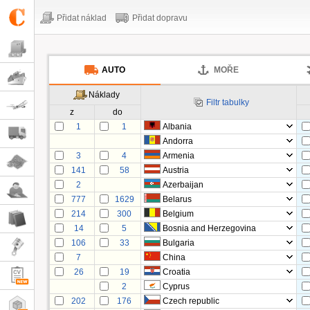
Přidat náklad
Přidat dopravu
AUTO
MOŘE
Náklady
Filtr tabulky
z
do
1
1
Albania
Andorra
3
4
Armenia
141
58
Austria
2
Azerbaijan
777
1629
Belarus
214
300
Belgium
14
5
Bosnia and Herzegovina
106
33
Bulgaria
7
China
26
19
Croatia
2
Cyprus
202
176
Czech republic