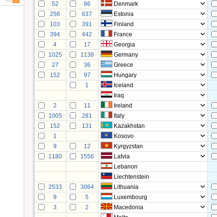
52
86
Denmark
256
637
Estonia
103
391
Finland
394
442
France
4
17
Georgia
1025
1138
Germany
27
36
Greece
152
97
Hungary
1
Iceland
Iraq
2
11
Ireland
1005
281
Italy
152
131
Kazakhstan
1
Kosovo
9
12
Kyrgyzstan
1180
1556
Latvia
Lebanon
Liechtenstein
2533
3064
Lithuania
9
5
Luxembourg
3
2
Macedonia