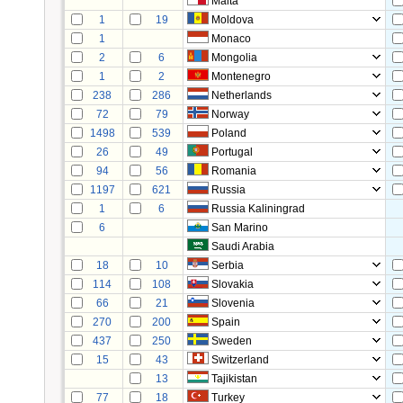
Malta
1
19
Moldova
1
Monaco
2
6
Mongolia
1
2
Montenegro
238
286
Netherlands
72
79
Norway
1498
539
Poland
26
49
Portugal
94
56
Romania
1197
621
Russia
1
6
Russia Kaliningrad
6
San Marino
Saudi Arabia
18
10
Serbia
114
108
Slovakia
66
21
Slovenia
270
200
Spain
437
250
Sweden
15
43
Switzerland
13
Tajikistan
77
18
Turkey