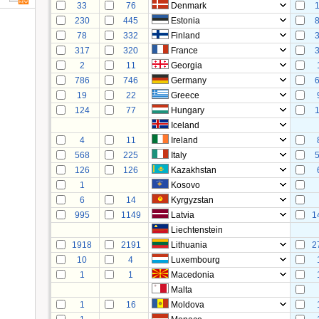
33
76
Denmark
230
445
Estonia
78
332
Finland
317
320
France
2
11
Georgia
786
746
Germany
19
22
Greece
124
77
Hungary
Iceland
4
11
Ireland
568
225
Italy
126
126
Kazakhstan
1
Kosovo
6
14
Kyrgyzstan
995
1149
Latvia
1
Liechtenstein
1918
2191
Lithuania
2
10
4
Luxembourg
1
1
Macedonia
Malta
1
16
Moldova