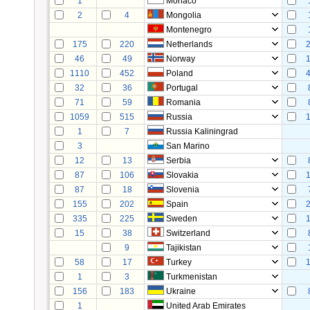
1
Monaco
2
4
Mongolia
Montenegro
175
220
Netherlands
46
49
Norway
1110
452
Poland
32
36
Portugal
71
59
Romania
1059
515
Russia
1
7
Russia Kaliningrad
3
San Marino
12
13
Serbia
87
106
Slovakia
87
18
Slovenia
155
202
Spain
335
225
Sweden
15
38
Switzerland
9
Tajikistan
58
17
Turkey
1
3
Turkmenistan
156
183
Ukraine
1
United Arab Emirates