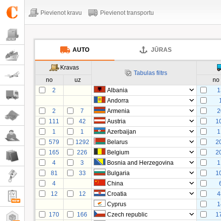
Pievienot kravu
Pievienot transportu
AUTO
JŪRAS
Kravas
Tabulas filtrs
no
uz
no
2
Albania
1
Andorra
2
7
Armenia
2
111
42
Austria
1
1
1
Azerbaijan
1
579
1292
Belarus
2
165
226
Belgium
2
4
3
Bosnia and Herzegovina
1
81
33
Bulgaria
1
4
China
12
12
Croatia
4
Cyprus
1
170
166
Czech republic
1