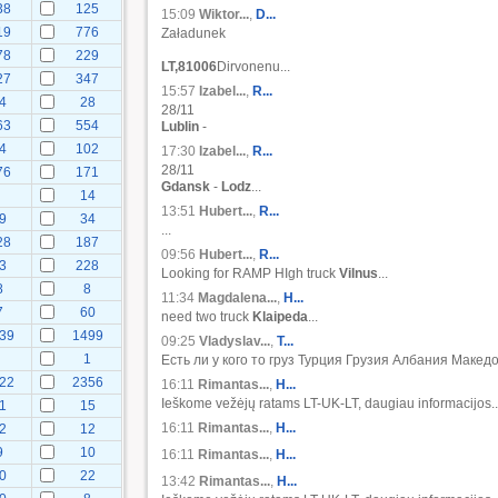
38
125
15:09
Wiktor...
,
D...
19
776
Załadunek
78
229
LT,81006
Dirvonenu...
27
347
15:57
Izabel...
,
R...
4
28
28/11
63
554
Lublin
-
4
102
17:30
Izabel...
,
R...
28/11
76
171
Gdansk
-
Lodz
...
14
13:51
Hubert...
,
R...
9
34
...
28
187
09:56
Hubert...
,
R...
3
228
Looking for RAMP HIgh truck
Vilnus
...
8
8
11:34
Magdalena...
,
H...
7
60
need two truck
Klaipeda
...
39
1499
09:25
Vladyslav...
,
Т...
1
Есть ли у кого то груз Турция Грузия Албания Македо
22
2356
16:11
Rimantas...
,
H...
Ieškome vežėjų ratams LT-UK-LT, daugiau informacijos..
1
15
16:11
Rimantas...
,
H...
2
12
9
10
16:11
Rimantas...
,
H...
0
22
13:42
Rimantas...
,
H...