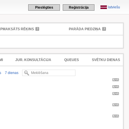
latviešu
Pieslēgties
Reģistrācija
PMAKSĀTS RĒĶINS
PARĀDA PIEDZIŅA
MI
JUR. KONSULTĀCIJA
QUEUES
SVĒTKU DIENAS
s
7 dienas