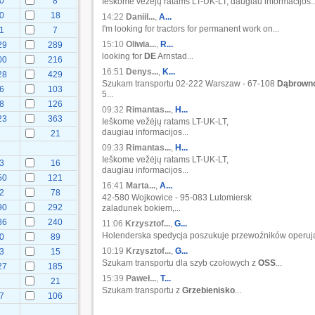
0
8
Ieškome vežėjų ratams LT-UK-LT, daugiau informacijos..
0
18
14:22
Daniil...
,
A...
I'm looking for tractors for permanent work on...
1
7
15:10
Oliwia...
,
R...
29
289
looking for
DE
Arnstad...
00
216
16:51
Denys...
,
K...
28
429
Szukam transportu 02-222 Warszaw - 67-108
Dąbrown
6
103
5...
8
126
09:32
Rimantas...
,
H...
23
363
Ieškome vežėjų ratams LT-UK-LT,
daugiau informacijos...
21
09:33
Rimantas...
,
H...
Ieškome vežėjų ratams LT-UK-LT,
3
16
daugiau informacijos...
50
121
16:41
Marta...
,
A...
2
78
42-580 Wojkowice - 95-083 Lutomiersk
90
292
zaladunek bokiem,...
86
240
11:06
Krzysztof...
,
G...
Holenderska spedycja poszukuje przewoźników operują
0
89
10:19
Krzysztof...
,
G...
3
15
Szukam transportu dla szyb czołowych z
OSS
...
27
185
15:39
Paweł...
,
T...
21
Szukam transportu z
Grzebienisko
...
7
106