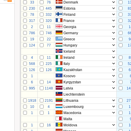
33
76
Denmark
1
230
445
Estonia
8
78
332
Finland
3
317
320
France
3
2
11
Georgia
1
786
746
Germany
6
19
22
Greece
9
124
77
Hungary
1
Iceland
4
11
Ireland
8
568
225
Italy
5
126
126
Kazakhstan
6
1
Kosovo
6
14
Kyrgyzstan
995
1148
Latvia
14
Liechtenstein
1918
2191
Lithuania
27
10
4
Luxembourg
1
1
1
Macedonia
1
Malta
1
16
Moldova
1