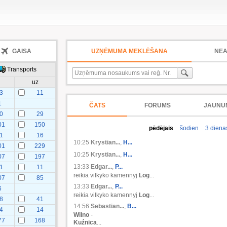
GAISA
UZŅĒMUMA MEKLĒŠANA
NEA
Transports
uz
3
11
1
ČATS
FORUMS
JAUNU
0
29
01
150
pēdējais
šodien
3 diena
1
16
10:25
Krystian...
,
H...
01
229
10:25
Krystian...
,
H...
07
197
13:33
Edgar...
,
P...
1
11
reikia vilkyko kamennyj
Log
...
07
85
13:33
Edgar...
,
P...
6
reikia vilkyko kamennyj
Log
...
8
41
14:56
Sebastian...
,
B...
4
14
Wilno
-
77
168
Kuźnica
...