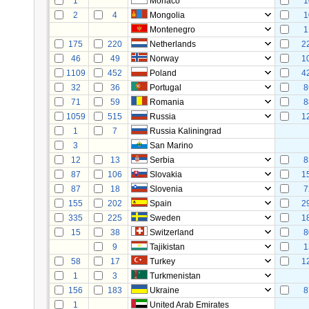
1
Monaco
1
2
4
Mongolia
1
Montenegro
1
175
220
Netherlands
2
46
49
Norway
1
1109
452
Poland
4
32
36
Portugal
8
71
59
Romania
8
1059
515
Russia
1
1
7
Russia Kaliningrad
3
San Marino
12
13
Serbia
8
87
106
Slovakia
1
87
18
Slovenia
7
155
202
Spain
2
335
225
Sweden
1
15
38
Switzerland
8
9
Tajikistan
1
58
17
Turkey
1
1
3
Turkmenistan
156
183
Ukraine
8
1
United Arab Emirates